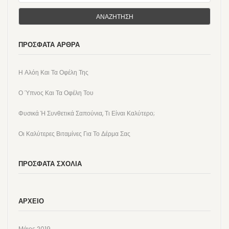
ΑΝΑΖΉΤΗΣΗ
ΠΡΌΣΦΑΤΑ ΆΡΘΡΑ
Η Αλόη Και Τα Οφέλη Της
Ο Ύπνος Και Τα Οφέλη Του
Φυσικά Ή Συνθετικά Σαπούνια, Τι Είναι Καλύτερο;
Οι Καλύτερες Βιταμίνες Για Το Δέρμα Σας
ΠΡΌΣΦΑΤΑ ΣΧΌΛΙΑ
ΑΡΧΕΊΟ
Μάιος 2019