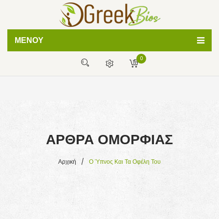
ΜΕΝΟΎ
0
ΦΥΣΙΚΕΣ ΚΡΕΜΕΣ
ΧΕΙΡΟΠΟΙΗΤΑ ΣΑΠΟΥΝΙΑ
Δεν έχετε προϊόντα στο καλάθι σας
BATH BOMBS
0,00
€
ΜΕΡΙΚΌ ΣΎΝΟΛΟ:
ΛΑΔΙΑ ΣΩΜΑΤΟΣ
ΆΡΘΡΑ ΟΜΟΡΦΙΆΣ
ΒΟΗΘΕΙΑ
ΣΥΧΝΕΣ ΕΡΩΤΗΣΕΙΣ
Αρχική
/
Ο Ύπνος Και Τα Οφέλη Του
ΤΡΟΠΟΙ ΠΛΗΡΩΜΗΣ
ΤΡΟΠΟΙ ΑΠΟΣΤΟΛΗΣ
ΑΡΘΡΑ ΟΜΟΡΦΙΑΣ