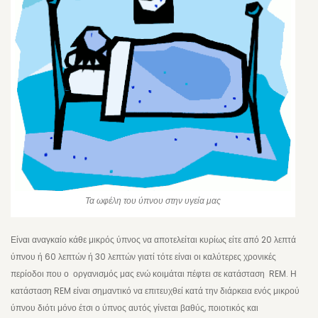
Τα ωφέλη του ύπνου στην υγεία μας
Είναι αναγκαίο κάθε μικρός ύπνος να αποτελείται κυρίως είτε από 20 λεπτά
ύπνου ή 60 λεπτών ή 30 λεπτών γιατί τότε είναι οι καλύτερες χρονικές
περίοδοι που ο οργανισμός μας ενώ κοιμάται πέφτει σε κατάσταση REM. Η
κατάσταση REM είναι σημαντικό να επιτευχθεί κατά την διάρκεια ενός μικρού
ύπνου διότι μόνο έτσι ο ύπνος αυτός γίνεται βαθύς, ποιοτικός και