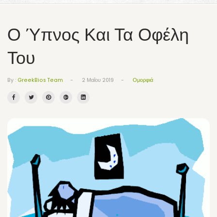
Ο Ύπνος Και Τα Οφέλη
Του
-
-
Ομορφιά
By :
GreekBios Team
2 Μαΐου 2019