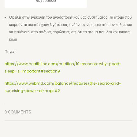
παχυσαρκία
Οφείλει στην ενίσχυση του ανοσοποιητικού μας συστήματος. Τα άτομα που
κοιμούνται σωστά έχουν λιγότερους κινδύνους να αρρωστήσουν καθώς και
να πεθάνουν από σπάνιες αρρώστιες, απ’ ότι τα άτομα που δεν κοιμούνται
καλά
Πηγές:
https://www.healthline.com/nutrition/10-reasons-why-good-
sleep-is-important#section9
https://www.webmd.com/balance/features/the-secret-and-
surprising-power-of-naps#2
0 COMMENTS