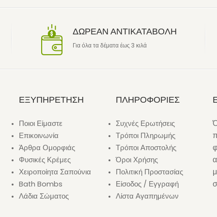
ΔΩΡΕΑΝ ΑΝΤΙΚΑΤΑΒΟΛΗ
Για όλα τα δέματα έως 3 κιλά
ΕΞΥΠΗΡΕΤΗΣΗ
ΠΛΗΡΟΦΟΡΙΕΣ
Ό
Ποιοι Είμαστε
Συχνές Ερωτήσεις
π
Επικοινωνία
Τρόποι Πληρωμής
φ
Άρθρα Ομορφιάς
Τρόποι Αποστολής
α
Φυσικές Κρέμες
Όροι Χρήσης
μ
Χειροποίητα Σαπούνια
Πολιτική Προστασίας
σ
Bath Bombs
Είσοδος / Εγγραφή
Λάδια Σώματος
Λίστα Αγαπημένων