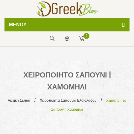
ΜΕΝΟΎ
0
ΦΥΣΙΚΕΣ ΚΡΕΜΕΣ
ΧΕΙΡΟΠΟΙΗΤΑ ΣΑΠΟΥΝΙΑ
Δεν έχετε προϊόντα στο καλάθι σας
BATH BOMBS
0,00
€
ΜΕΡΙΚΌ ΣΎΝΟΛΟ:
ΧΕΙΡΟΠΟΊΗΤΟ ΣΑΠΟΎΝΙ |
ΛΑΔΙΑ ΣΩΜΑΤΟΣ
ΧΑΜΟΜΉΛΙ
ΒΟΗΘΕΙΑ
ΣΥΧΝΕΣ ΕΡΩΤΗΣΕΙΣ
Αρχική Σελίδα
/
Χειροποίητα Σαπούνια Ελαιόλαδου
/
Χειροποίητο
Σαπούνι | Χαμομήλι
ΤΡΟΠΟΙ ΠΛΗΡΩΜΗΣ
ΤΡΟΠΟΙ ΑΠΟΣΤΟΛΗΣ
ΑΡΘΡΑ ΟΜΟΡΦΙΑΣ