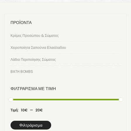
ΠΡΟΪΟΝΤΑ
Κρέμες Προσώπου & Σώματος
Χειροποίητα Σαπούνια Ελαιόλαδου
Λάδια Περιποίησης Σώματος
BATH BOMBS
ΦΙΛΤΡΆΡΙΣΜΑ ΜΕ ΤΙΜΉ
Τιμή:
10€
—
20€
Φιλτράρισμα