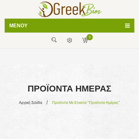
ΜΕΝΟΎ
0
ΦΥΣΙΚΕΣ ΚΡΕΜΕΣ
ΧΕΙΡΟΠΟΙΗΤΑ ΣΑΠΟΥΝΙΑ
Δεν έχετε προϊόντα στο καλάθι σας
BATH BOMBS
0,00
€
ΜΕΡΙΚΌ ΣΎΝΟΛΟ:
ΛΑΔΙΑ ΣΩΜΑΤΟΣ
ΠΡΟΪΌΝΤΑ ΗΜΈΡΑΣ
ΒΟΗΘΕΙΑ
ΣΥΧΝΕΣ ΕΡΩΤΗΣΕΙΣ
Αρχική Σελίδα
/
Προϊόντα Με Ετικέτα “προϊόντα Ημέρας”
ΤΡΟΠΟΙ ΠΛΗΡΩΜΗΣ
ΤΡΟΠΟΙ ΑΠΟΣΤΟΛΗΣ
ΑΡΘΡΑ ΟΜΟΡΦΙΑΣ