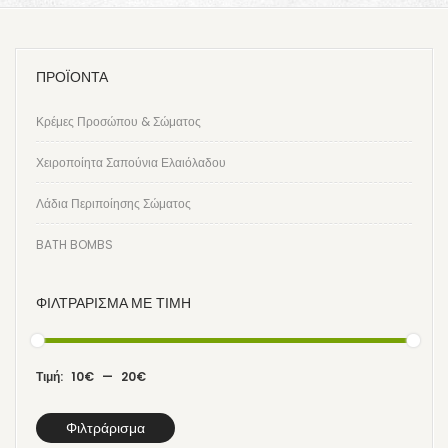
ΠΡΟΪΟΝΤΑ
Κρέμες Προσώπου & Σώματος
Χειροποίητα Σαπούνια Ελαιόλαδου
Λάδια Περιποίησης Σώματος
BATH BOMBS
ΦΙΛΤΡΆΡΙΣΜΑ ΜΕ ΤΙΜΉ
Τιμή:
10€
—
20€
Φιλτράρισμα