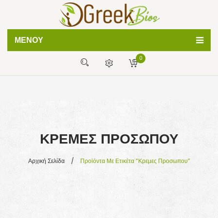
ΜΕΝΟΎ
0
ΦΥΣΙΚΕΣ ΚΡΕΜΕΣ
ΧΕΙΡΟΠΟΙΗΤΑ ΣΑΠΟΥΝΙΑ
Δεν έχετε προϊόντα στο καλάθι σας
BATH BOMBS
0,00
€
ΜΕΡΙΚΌ ΣΎΝΟΛΟ:
ΛΑΔΙΑ ΣΩΜΑΤΟΣ
ΚΡΕΜΕΣ ΠΡΟΣΩΠΟΥ
ΒΟΗΘΕΙΑ
ΣΥΧΝΕΣ ΕΡΩΤΗΣΕΙΣ
Αρχική Σελίδα
/
Προϊόντα Με Ετικέτα “κρεμες Προσωπου”
ΤΡΟΠΟΙ ΠΛΗΡΩΜΗΣ
ΤΡΟΠΟΙ ΑΠΟΣΤΟΛΗΣ
ΑΡΘΡΑ ΟΜΟΡΦΙΑΣ