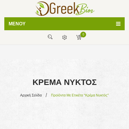
ΜΕΝΟΎ
0
ΦΥΣΙΚΕΣ ΚΡΕΜΕΣ
ΧΕΙΡΟΠΟΙΗΤΑ ΣΑΠΟΥΝΙΑ
Δεν έχετε προϊόντα στο καλάθι σας
BATH BOMBS
0,00
€
ΜΕΡΙΚΌ ΣΎΝΟΛΟ:
ΛΑΔΙΑ ΣΩΜΑΤΟΣ
ΚΡΈΜΑ ΝΥΚΤΌΣ
ΒΟΗΘΕΙΑ
ΣΥΧΝΕΣ ΕΡΩΤΗΣΕΙΣ
Αρχική Σελίδα
/
Προϊόντα Με Ετικέτα “κρέμα Νυκτός”
ΤΡΟΠΟΙ ΠΛΗΡΩΜΗΣ
ΤΡΟΠΟΙ ΑΠΟΣΤΟΛΗΣ
ΑΡΘΡΑ ΟΜΟΡΦΙΑΣ