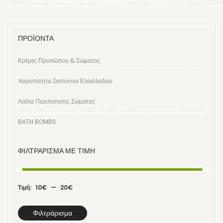
ΠΡΟΪΟΝΤΑ
Κρέμες Προσώπου & Σώματος
Χειροποίητα Σαπούνια Ελαιόλαδου
Λάδια Περιποίησης Σώματος
BATH BOMBS
ΦΙΛΤΡΆΡΙΣΜΑ ΜΕ ΤΙΜΉ
Τιμή:
10€
—
20€
Φιλτράρισμα