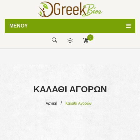
ΜΕΝΟΎ
0
ΦΥΣΙΚΕΣ ΚΡΕΜΕΣ
ΧΕΙΡΟΠΟΙΗΤΑ ΣΑΠΟΥΝΙΑ
Δεν έχετε προϊόντα στο καλάθι σας
BATH BOMBS
0,00
€
ΜΕΡΙΚΌ ΣΎΝΟΛΟ:
ΛΑΔΙΑ ΣΩΜΑΤΟΣ
ΚΑΛΆΘΙ ΑΓΟΡΏΝ
ΒΟΗΘΕΙΑ
ΣΥΧΝΕΣ ΕΡΩΤΗΣΕΙΣ
Αρχική
/
Καλάθι Αγορών
ΤΡΟΠΟΙ ΠΛΗΡΩΜΗΣ
ΤΡΟΠΟΙ ΑΠΟΣΤΟΛΗΣ
ΑΡΘΡΑ ΟΜΟΡΦΙΑΣ